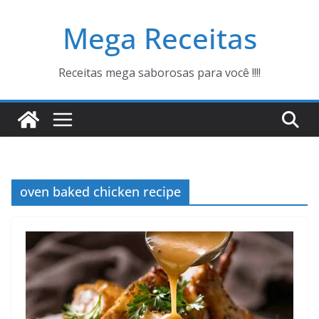
Pular
Mega Receitas
para
o
conteúdo
Receitas mega saborosas para você !!!!
oven baked chicken recipe