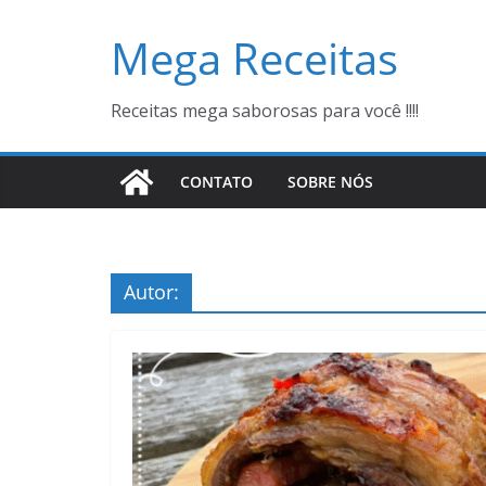
Pular
Mega Receitas
para
o
conteúdo
Receitas mega saborosas para você !!!!
CONTATO
SOBRE NÓS
Autor: