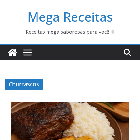
Pular
Mega Receitas
para
o
conteúdo
Receitas mega saborosas para você !!!!
Churrascos