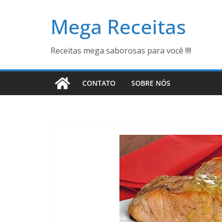
Pular
Mega Receitas
para
o
conteúdo
Receitas mega saborosas para você !!!!
CONTATO
SOBRE NÓS