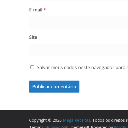
E-mail
*
Site
Salvar meus dados neste navegador para 
Copyright © 2026
Mega Receitas
. Todos os direitos 
Tema:
ColorMag
por ThemeGrill. Powered by
WordPr