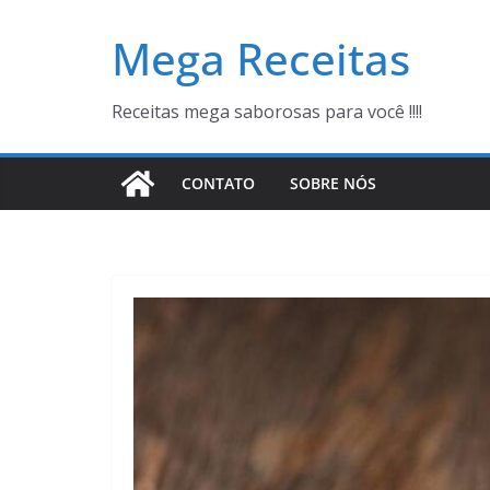
Pular
Mega Receitas
para
o
conteúdo
Receitas mega saborosas para você !!!!
CONTATO
SOBRE NÓS