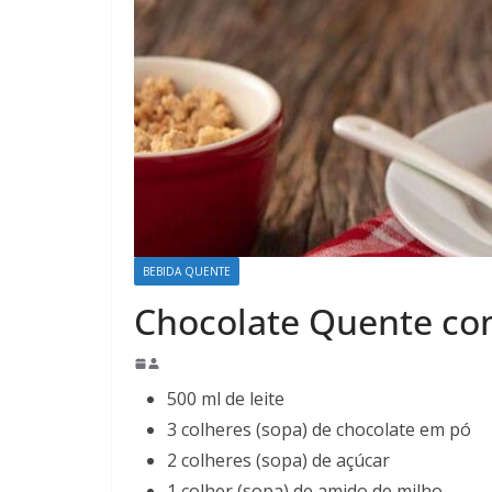
BEBIDA QUENTE
Chocolate Quente co
500 ml de leite
3 colheres (sopa) de chocolate em pó
2 colheres (sopa) de açúcar
1 colher (sopa) de amido de milho