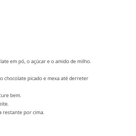
late em pó, o açúcar e o amido de milho.
o chocolate picado e mexa até derreter
ture bem.
ite.
a restante por cima.