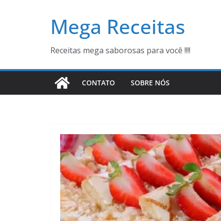
Pular
Mega Receitas
para
o
conteúdo
Receitas mega saborosas para você !!!!
CONTATO
SOBRE NÓS