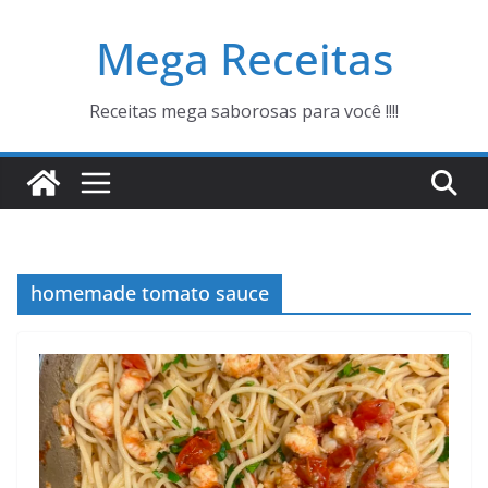
Pular
Mega Receitas
para
o
conteúdo
Receitas mega saborosas para você !!!!
homemade tomato sauce