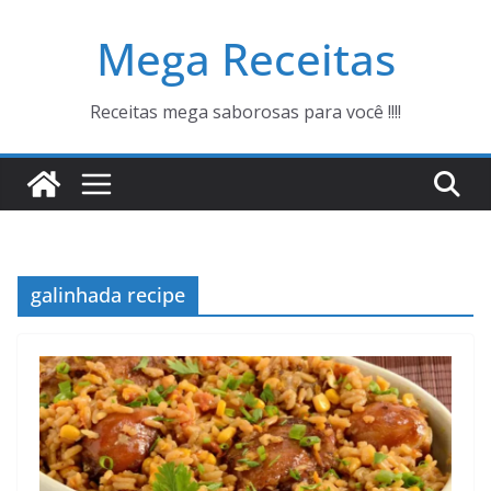
Pular
Mega Receitas
para
o
conteúdo
Receitas mega saborosas para você !!!!
galinhada recipe