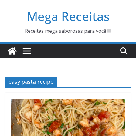
Pular
Mega Receitas
para
o
conteúdo
Receitas mega saborosas para você !!!!
easy pasta recipe