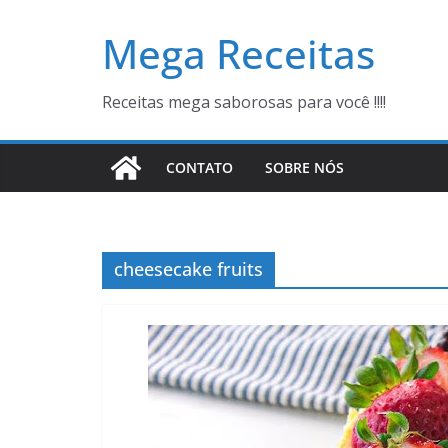
Pular
Mega Receitas
para
o
conteúdo
Receitas mega saborosas para você !!!!
CONTATO
SOBRE NÓS
cheesecake fruits